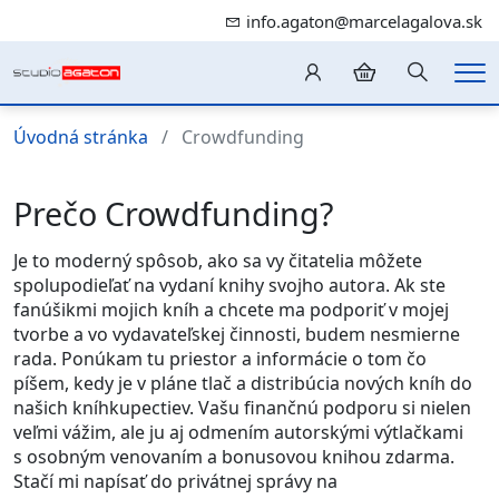
info.agaton@marcelagalova.sk
Hledání
Me
Úvodná stránka
Crowdfunding
Prečo Crowdfunding?
Je to moderný spôsob, ako sa vy čitatelia môžete
spolupodieľať na vydaní knihy svojho autora. Ak ste
fanúšikmi mojich kníh a chcete ma podporiť v mojej
tvorbe a vo vydavateľskej činnosti, budem nesmierne
rada. Ponúkam tu priestor a informácie o tom čo
píšem, kedy je v pláne tlač a distribúcia nových kníh do
našich kníhkupectiev. Vašu finančnú podporu si nielen
veľmi vážim, ale ju aj odmením autorskými výtlačkami
s osobným venovaním a bonusovou knihou zdarma.
Stačí mi napísať do privátnej správy na