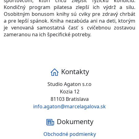
športovcom, ktorí chcú zlepšiť fyzickú kondíciu.
Kondičný program pilatesa zlepší ich výdrž a silu.
Osobitným bonusom knihy sú cviky pre zdravý chrbát
a pre lepší spánok. Kniha nezabúda ani na deti, ktorým
je venovaná samostatná časť s cvičebnou zostavou
zameranou na ich špecifické potreby.
Kontakty
Studio Agaton s.r.o
Kozia 12
81103 Bratislava
info.agaton@marcelagalova.sk
Dokumenty
Obchodné podmienky