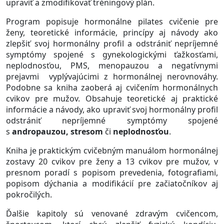
upraviť a zmodifikovať tréningový plán.
Program popisuje hormonálne pilates cvičenie pre
ženy, teoretické informácie, princípy aj návody ako
zlepšiť svoj hormonálny profil a odstrániť nepríjemné
symptómy spojené s gynekologickými ťažkosťami,
neplodnosťou, PMS, menopauzou a negatívnymi
prejavmi
vyplývajúcimi z hormonálnej nerovnováhy.
Podobne sa kniha zaoberá aj cvičením hormonálnych
cvikov pre mužov. Obsahuje teoretické aj praktické
informácie a návody, ako upraviť svoj hormonálny profil
odstrániť nepríjemné symptómy spojené
s
andropauzou, stresom
či
neplodnosťou
.
Kniha je praktickým cvičebným manuálom hormonálnej
zostavy 20 cvikov pre ženy a 13 cvikov pre mužov, v
presnom poradí s popisom prevedenia, fotografiami,
popisom dýchania a modifikácií pre začiatočníkov aj
pokročilých.
Ďalšie kapitoly sú venované zdravým cvičencom,