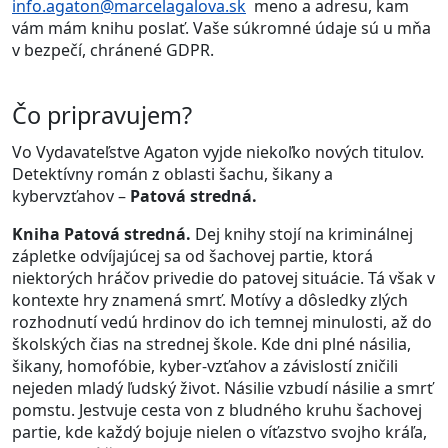
info.agaton@marcelagalova.sk
meno a adresu, kam
vám mám knihu poslať. Vaše súkromné údaje sú u mňa
v bezpečí, chránené GDPR.
Čo pripravujem?
Vo Vydavateľstve Agaton vyjde niekoľko nových titulov.
Detektívny román z oblasti šachu, šikany a
kybervzťahov –
Patová stredná.
Kniha Patová stredná.
Dej knihy stojí na kriminálnej
zápletke odvíjajúcej sa od šachovej partie, ktorá
niektorých hráčov privedie do patovej situácie. Tá však v
kontexte hry znamená smrť. Motívy a dôsledky zlých
rozhodnutí vedú hrdinov do ich temnej minulosti, až do
školských čias na strednej škole. Kde dni plné násilia,
šikany, homofóbie, kyber-vzťahov a závislostí zničili
nejeden mladý ľudský život. Násilie vzbudí násilie a smrť
pomstu. Jestvuje cesta von z bludného kruhu šachovej
partie, kde každý bojuje nielen o víťazstvo svojho kráľa,