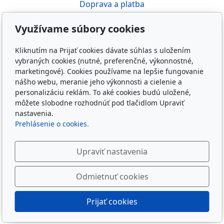
Doprava a platba
Záruka a reklamácia
Využívame súbory cookies
Zásady spracovania osobných údajov
Etický kódex
Kliknutím na Prijať cookies dávate súhlas s uložením
vybraných cookies (nutné, preferenčné, výkonnostné,
Obľúbené odkazy
marketingové). Cookies používame na lepšie fungovanie
nášho webu, meranie jeho výkonnosti a cielenie a
Web
personalizáciu reklám. To aké cookies budú uložené,
E-shop
môžete slobodne rozhodnúť pod tlačidlom Upraviť
O mne
nastavenia.
Prehlásenie o cookies.
Sledujte nás
Upraviť nastavenia
Odmietnuť cookies
Prijať cookies