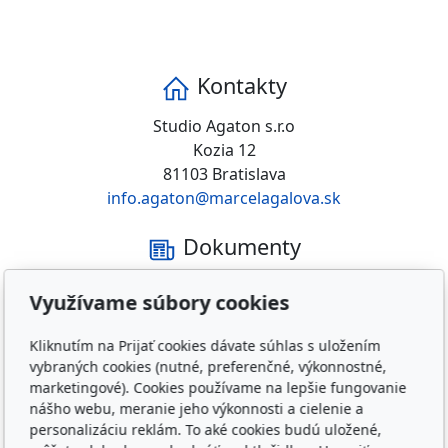
Kontakty
Studio Agaton s.r.o
Kozia 12
81103 Bratislava
info.agaton@marcelagalova.sk
Dokumenty
Obchodné podmienky
Využívame súbory cookies
Doprava a platba
Záruka a reklamácia
Kliknutím na Prijať cookies dávate súhlas s uložením
Zásady spracovania osobných údajov
vybraných cookies (nutné, preferenčné, výkonnostné,
Etický kódex
marketingové). Cookies používame na lepšie fungovanie
nášho webu, meranie jeho výkonnosti a cielenie a
Obľúbené odkazy
personalizáciu reklám. To aké cookies budú uložené,