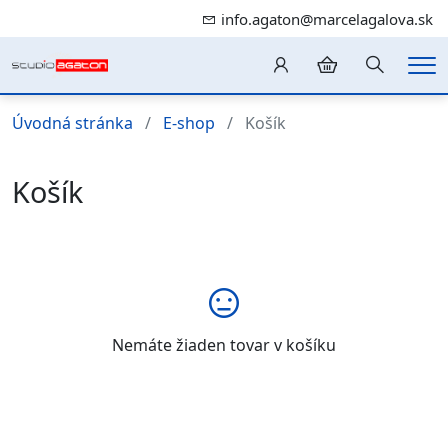
info.agaton@marcelagalova.sk
Hledání
Me
Úvodná stránka
E-shop
Košík
Košík
Nemáte žiaden tovar v košíku