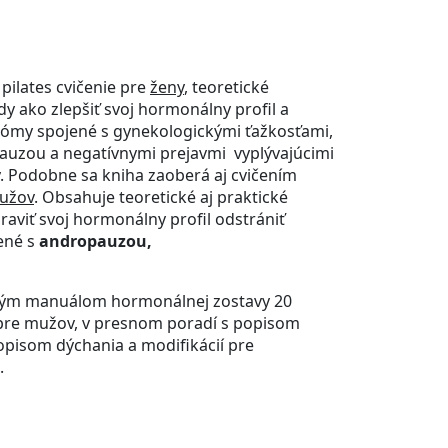
pilates cvičenie pre
ženy
, teoretické
dy ako zlepšiť svoj hormonálny profil a
ómy spojené s gynekologickými ťažkosťami,
uzou a negatívnymi prejavmi vyplývajúcimi
 Podobne sa kniha zaoberá aj cvičením
užov
. Obsahuje teoretické aj praktické
raviť svoj hormonálny profil odstrániť
ené s
andropauzou,
bným manuálom hormonálnej zostavy 20
v pre mužov, v presnom poradí s popisom
opisom dýchania a modifikácií pre
.