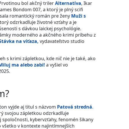
 Prvotinou bol akčný triler
Alternatíva
, Ikar
James Bondom 007, a ktorý je plný scifi
ísala romantický román pre ženy
Muži s
torý odzrkadľuje životné vzťahy a je
úsenosti s dávkou laickej psychológie.
námky moderného a akčného krimi príbehu z
Stávka na víťaza,
vydavateľstvo studio
beh s krimi zápletkou,
kde nič nie je také, ako
Miluj ma alebo zabi!
a vyšiel vo
2025.
m?
ton vyjde aj titul s názvom
Patová stredná
.
rý svojou zápletkou odzrkadľuje
 spoločnosti, kybervzťahy, fenomén šikany
o všetko v kontexte najintímnejších