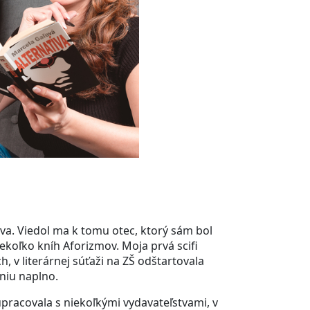
va. Viedol ma k tomu otec, ktorý sám bol
iekoľko kníh Aforizmov. Moja prvá scifi
v literárnej súťaži na ZŠ odštartovala
niu naplno.
pracovala s niekoľkými vydavateľstvami, v