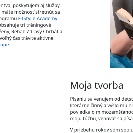
ntva, poskytujem aj služby
om máte možnosť stretnúť sa
rogramu
FitStyl e-Academy
obsahuje tri tréningové
ženy, Rehab Zdravý Chrbát a
voľný čas trávite aktívne.
hope
.
Moja tvorba
Písaniu sa venujem od detst
literárne činný a vyšlo mu n
poviedka o mimozemšťanoch, 
moju túžbu, venovať sa písa
V priebehu rokov som spolu