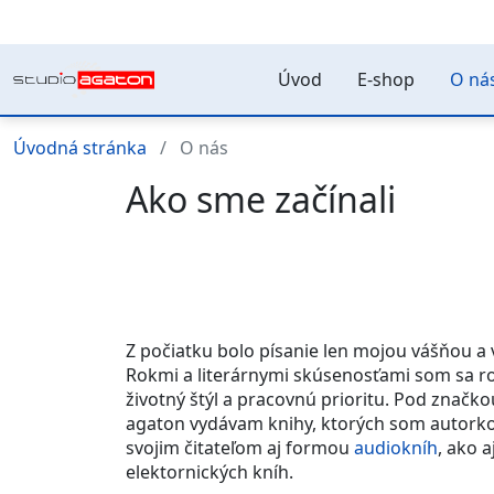
Úvod
E-shop
O ná
Úvodná stránka
O nás
Ako sme začínali
Z počiatku bolo písanie len mojou vášňou 
Rokmi a literárnymi skúsenosťami som sa ro
životný štýl a pracovnú prioritu. Pod značko
agaton vydávam knihy, ktorých som autorko
svojim čitateľom aj formou
audiokníh
, ako 
elektornických kníh.