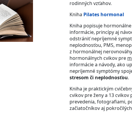
rodinných vzťahov.
Kniha
Pilates hormonal
Kniha popisuje hormonálne 
informácie, princípy aj návo
odstrániť nepríjemné sympt
neplodnosťou, PMS, menopa
z hormonálnej nerovnováhy.
hormonálnych cvikov pre
m
informácie a návody, ako up
nepríjemné symptómy spoj
stresom
či neplodnosťou
.
Kniha je praktickým cviče
cvikov pre ženy a 13 cviko
prevedenia, fotografiami, p
začiatočníkov aj pokročilých