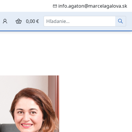
info.agaton@marcelagalova.sk
Hľadať
0,00 €