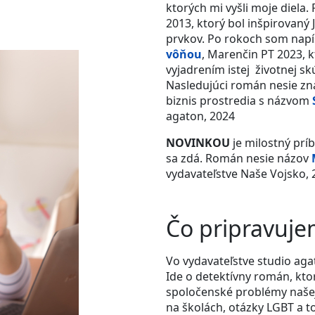
ktorých mi vyšli moje diela.
2013, ktorý bol inšpirovaný 
prvkov. Po rokoch som nap
vôňou
, Marenčin PT 2023, k
vyjadrením istej životnej sk
Nasledujúci román
nesie z
biznis prostredia s názvom
agaton, 2024
NOVINKOU
je milostný prí
sa zdá.
Román nesie názov
vydavateľstve
Naše Vojsko, 
Čo pripravuje
Vo vydavateľstve studio aga
Ide o detektívny román, kto
spoločenské problémy našej
na školách, otázky LGBT a t