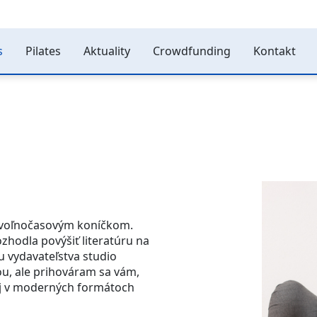
s
Pilates
Aktuality
Crowdfunding
Kontakt
a voľnočasovým koníčkom.
zhodla povýšiť literatúru na
u vydavateľstva studio
u, ale prihováram sa vám,
aj v moderných formátoch