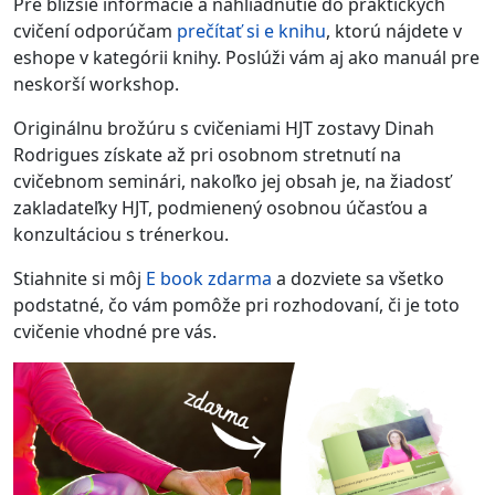
Pre bližšie informácie a nahliadnutie do praktických
cvičení odporúčam
prečítať si e knihu
, ktorú nájdete v
eshope v kategórii knihy. Poslúži vám aj ako manuál pre
neskorší workshop.
Originálnu brožúru s cvičeniami HJT zostavy Dinah
Rodrigues získate až pri osobnom stretnutí na
cvičebnom seminári, nakoľko jej obsah je, na žiadosť
zakladateľky HJT, podmienený osobnou účasťou a
konzultáciou s trénerkou.
Stiahnite si môj
E book zdarma
a dozviete sa všetko
podstatné, čo vám pomôže pri rozhodovaní, či je toto
cvičenie vhodné pre vás.