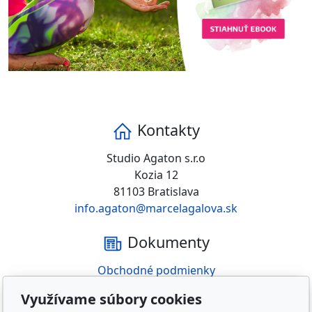
Kontakty
Studio Agaton s.r.o
Kozia 12
81103 Bratislava
info.agaton@marcelagalova.sk
Dokumenty
Obchodné podmienky
Doprava a platba
Využívame súbory cookies
Záruka a reklamácia