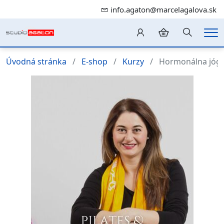
info.agaton@marcelagalova.sk
Hledání
Me
Úvodná stránka
E-shop
Kurzy
Hormonálna jógo