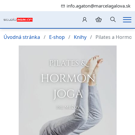
info.agaton@marcelagalova.sk
Hledání
Me
Úvodná stránka
E-shop
Knihy
Pilates a Hormon