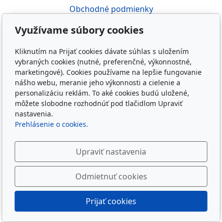
Obchodné podmienky
Doprava a platba
Využívame súbory cookies
Záruka a reklamácia
Zásady spracovania osobných údajov
Kliknutím na Prijať cookies dávate súhlas s uložením
Etický kódex
vybraných cookies (nutné, preferenčné, výkonnostné,
marketingové). Cookies používame na lepšie fungovanie
Obľúbené odkazy
nášho webu, meranie jeho výkonnosti a cielenie a
personalizáciu reklám. To aké cookies budú uložené,
Web
môžete slobodne rozhodnúť pod tlačidlom Upraviť
E-shop
nastavenia.
O mne
Prehlásenie o cookies.
Sledujte nás
Upraviť nastavenia
Odmietnuť cookies
Prijať cookies