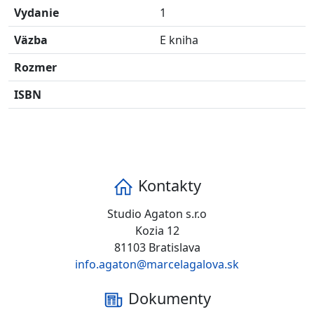
Vydanie
1
Väzba
E kniha
Rozmer
ISBN
Kontakty
Studio Agaton s.r.o
Kozia 12
81103 Bratislava
info.agaton@marcelagalova.sk
Dokumenty